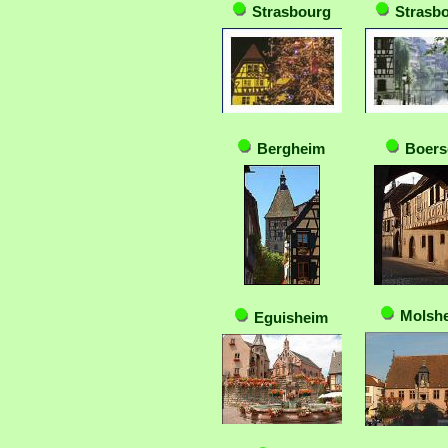
Strasbourg
Strasb
Bergheim
Boers
Molsh
Eguisheim