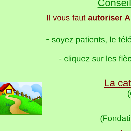
Conseil
Il vous faut
autoriser 
-
soyez patients, le té
- cliquez sur les f
La ca
(
(Fondat