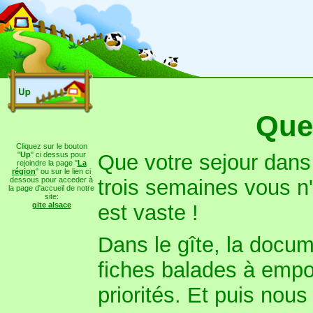
Que 
Cliquez sur le bouton
"
Up
" ci dessus pour
Que votre sejour dans
rejoindre la page "
La
région
" ou sur le lien ci
dessous pour acceder à
trois semaines vous n'
la page d'accueil de notre
site:
gite alsace
est vaste !
Dans le gîte, la docume
fiches balades à empor
priorités. Et puis nous