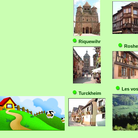
Riquewihr
Roshe
Les vo
Turckheim