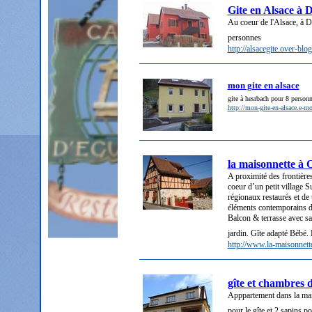
Gite en Alsace à 
Au coeur de l'Alsace, à D
personnes
http://alsacegite.over-blo
mon gite en alsace
gite à hesrbach pour 8 personn
http://mon-gite-en-alsace.e-m
la maisonnette à 
A proximité des frontières
coeur d’un petit village 
régionaux restaurés et de 
éléments contemporains d
Balcon & terrasse avec sa
jardin. Gîte adapté Bébé. L
http://www.la-maisonnet
gîte et chambre
Apppartement dans la mais
pour le gîte et 2 sapins p