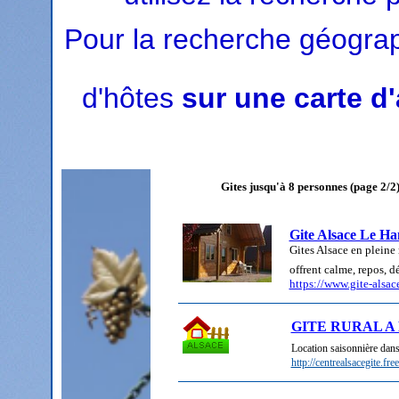
Pour la recherche géogra
d'hôtes
sur une carte d
Gites jusqu'à 8 personnes (page 2/2
Gite Alsace Le H
Gites Alsace en pleine
offrent calme, repos, dé
https://www.gite-alsac
GITE RURAL A
Location saisonnière dans
http://centrealsacegite.fr